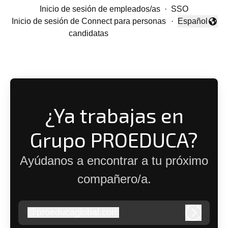
Inicio de sesión de empleados/as
·
SSO
Inicio de sesión de Connect para personas
·
Español
Cambiar idio
candidatas
¿Ya trabajas en
Grupo PROEDUCA?
Ayúdanos a encontrar a tu próximo
compañero/a.
@
proeducaglobal.com
proeducaglobal.com
Iniciar s