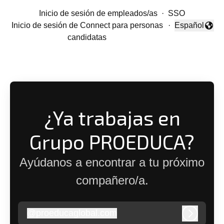
Inicio de sesión de empleados/as
·
SSO
Inicio de sesión de Connect para personas
·
Español
Cambiar idio
candidatas
¿Ya trabajas en
Grupo PROEDUCA?
Ayúdanos a encontrar a tu próximo
compañero/a.
@
proeducaglobal.com
proeducaglobal.com
Iniciar s