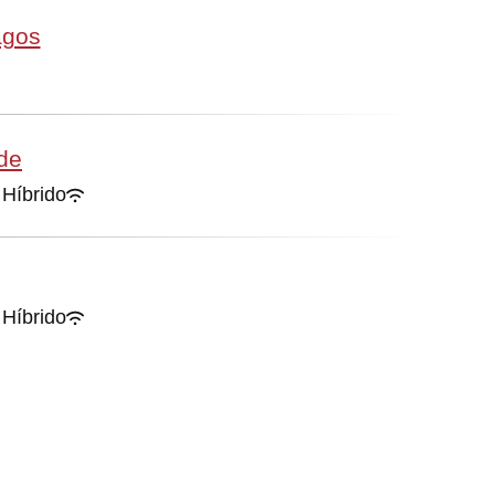
agos
rde
Híbrido
Híbrido