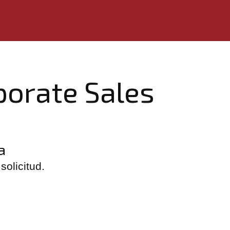
orate Sales
a
solicitud.