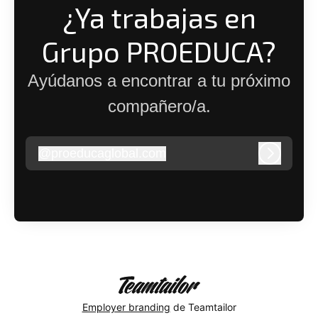
¿Ya trabajas en
Grupo PROEDUCA?
Ayúdanos a encontrar a tu próximo
compañero/a.
@
proeducaglobal.com
proeducaglobal.com
Iniciar s
Employer branding
de Teamtailor