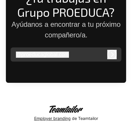
Grupo PROEDUCA?
Ayúdanos a encontrar a tu próximo
compañero/a.
@
proeducaglobal.com
proeducaglobal.com
Iniciar s
Employer branding
de Teamtailor