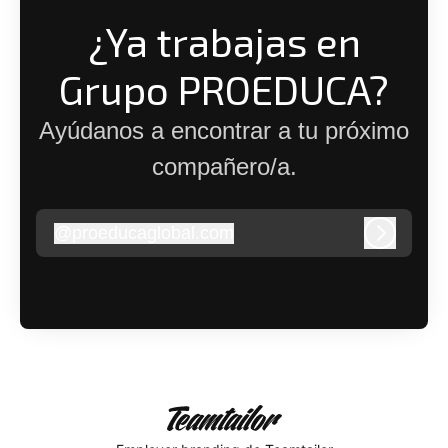
¿Ya trabajas en
Grupo PROEDUCA?
Ayúdanos a encontrar a tu próximo
compañero/a.
@
proeducaglobal.com
proeducaglobal.com
Iniciar s