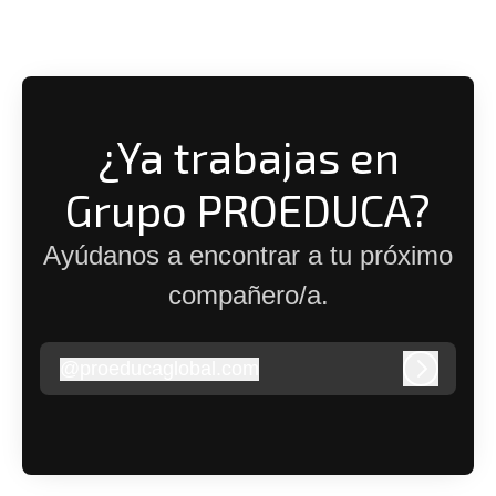
¿Ya trabajas en
Grupo PROEDUCA?
Ayúdanos a encontrar a tu próximo
compañero/a.
@
proeducaglobal.com
proeducaglobal.com
Iniciar s