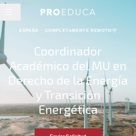
MENÚ DE EMPLEO
Compartir página
ESPAÑA
·
COMPLETAMENTE REMOTO
Coordinador
Académico del MU en
Derecho de la Energía
y Transición
Energética