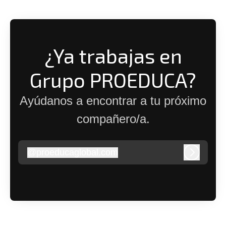
¿Ya trabajas en
Grupo PROEDUCA?
Ayúdanos a encontrar a tu próximo
compañero/a.
@
proeducaglobal.com
proeducaglobal.com
Iniciar s