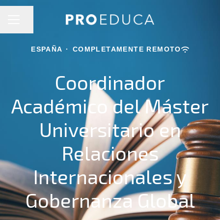
MENÚ DE EMPLEO
Compartir página
ESPAÑA
·
COMPLETAMENTE REMOTO
Coordinador
Académico del Máster
Universitario en
Relaciones
Internacionales y
Gobernanza Global