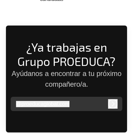
¿Ya trabajas en
Grupo PROEDUCA?
Ayúdanos a encontrar a tu próximo
compañero/a.
@
proeducaglobal.com
proeducaglobal.com
Iniciar s