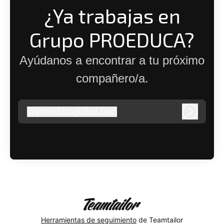
¿Ya trabajas en
Grupo PROEDUCA?
Ayúdanos a encontrar a tu próximo
compañero/a.
@
proeducaglobal.com
proeducaglobal.com
Iniciar s
Herramientas de seguimiento
de Teamtailor