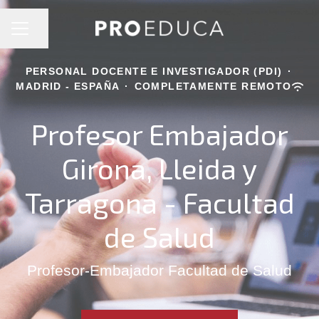
MENÚ DE EMPLEO
Compartir página
PERSONAL DOCENTE E INVESTIGADOR (PDI)
·
MADRID - ESPAÑA
·
COMPLETAMENTE REMOTO
Profesor Embajador
Girona, Lleida y
Tarragona - Facultad
de Salud
Profesor-Embajador Facultad de Salud