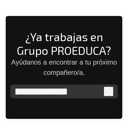
¿Ya trabajas en
Grupo PROEDUCA?
Ayúdanos a encontrar a tu próximo
compañero/a.
@
proeducaglobal.com
proeducaglobal.com
Iniciar s