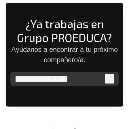
¿Ya trabajas en
Grupo PROEDUCA?
Ayúdanos a encontrar a tu próximo
compañero/a.
@
proeducaglobal.com
proeducaglobal.com
Iniciar s