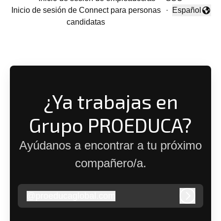
Inicio de sesión de Connect para personas
·
Español
Cambiar idio
candidatas
¿Ya trabajas en
Grupo PROEDUCA?
Ayúdanos a encontrar a tu próximo
compañero/a.
@
proeducaglobal.com
proeducaglobal.com
Iniciar s