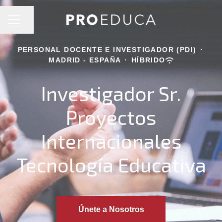
MENÚ DE EMPLEO
Compartir página
PERSONAL DOCENTE E INVESTIGADOR (PDI)
·
MADRID - ESPAÑA
·
HÍBRIDO
Investigador Sr.
Proyectos
Internacionales
Tecnología Educativa
Únete a Nosotros