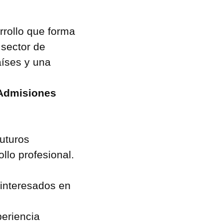
rollo que forma
 sector de
aíses y una
Admisiones
uturos
llo profesional.
 interesados en
periencia