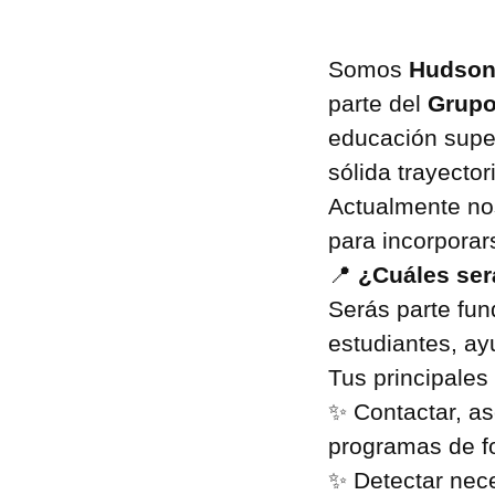
Somos
Hudson 
parte del
Grupo
educación super
sólida trayecto
Actualmente n
para incorporar
📍
¿Cuáles será
Serás parte fu
estudiantes, ay
Tus principales
✨ Contactar, as
programas de f
✨ Detectar nece