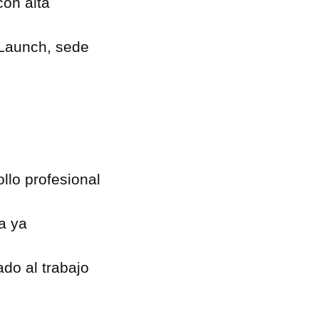
con alta
Launch, sede
llo profesional
a ya
ado al trabajo