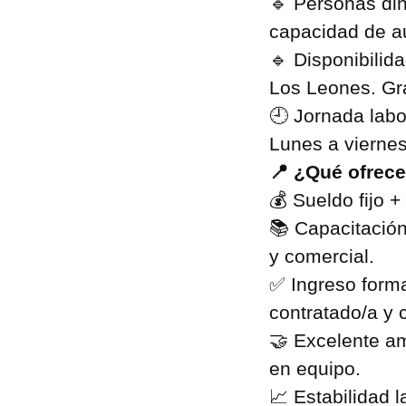
🔹 Personas din
capacidad de a
🔹 Disponibilid
Los Leones. Gra
🕘 Jornada labo
Lunes a viernes
📍 ¿Qué ofrec
💰 Sueldo fijo +
📚 Capacitación
y comercial.
✅ Ingreso forma
contratado/a y 
🤝 Excelente am
en equipo.
📈 Estabilidad 