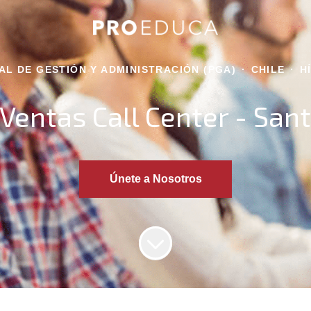
L DE GESTIÓN Y ADMINISTRACIÓN (PGA)
·
CHILE
·
H
Ventas Call Center - Sant
Únete a Nosotros