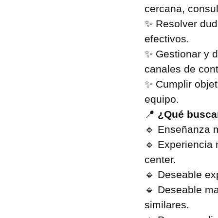
cercana, consul
✨ Resolver duda
efectivos.
✨ Gestionar y d
canales de cont
✨ Cumplir objet
equipo.
📍
¿Qué busc
🔹 Enseñanza m
🔹 Experiencia 
center.
🔹 Deseable exp
🔹 Deseable ma
similares.