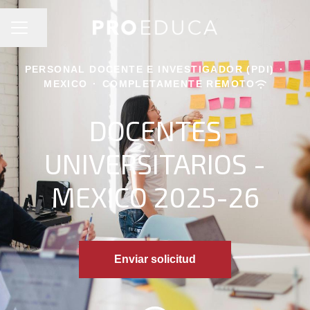
MENÚ DE EMPLEO
Compartir página
PERSONAL DOCENTE E INVESTIGADOR (PDI)
·
MEXICO
·
COMPLETAMENTE REMOTO
DOCENTES
UNIVERSITARIOS -
MEXICO 2025-26
Enviar solicitud