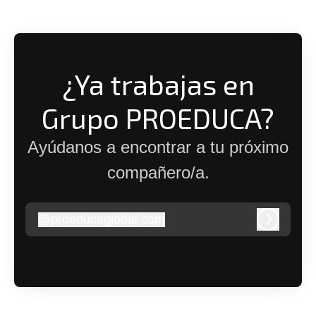
¿Ya trabajas en
Grupo PROEDUCA?
Ayúdanos a encontrar a tu próximo
compañero/a.
@
proeducaglobal.com
proeducaglobal.com
Iniciar s